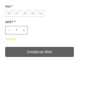
Size
*
36
37
38
39
40
Adet
*
Tükendi
Geldiğinde Bildir