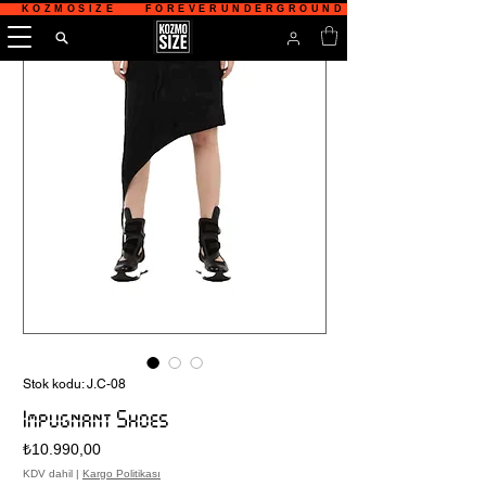
   KOZMOSIZE    FOREVERUNDERGROUND    TÜRKİYE'NİN 
Stok kodu: J.C-08
Impugnant Shoes
Fiyat
₺10.990,00
KDV dahil
|
Kargo Politikası