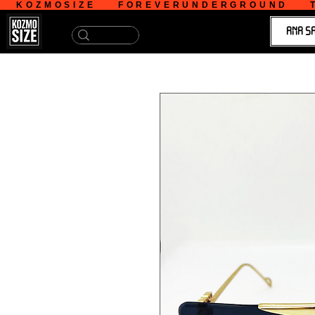
   KOZMOSIZE    FOREVERUNDERGROUND    T
ANA S