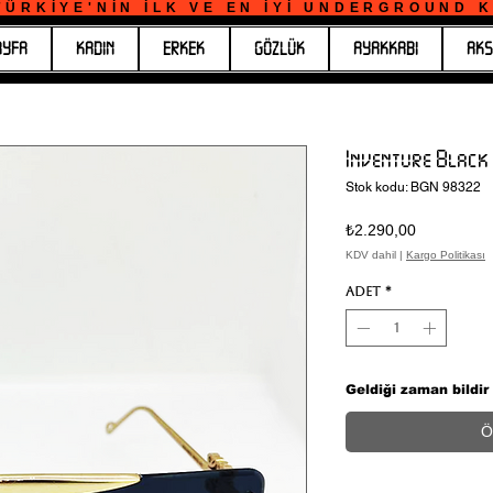
ÜRKİYE'NİN İLK VE EN İYİ UNDERGROUND KO
AYFA
KADIN
ERKEK
GÖZLÜK
AYAKKABI
AKS
Inventure Black
Stok kodu: BGN 98322
Fiyat
₺2.290,00
KDV dahil
|
Kargo Politikası
Adet
*
Geldiği zaman bildir
Ö