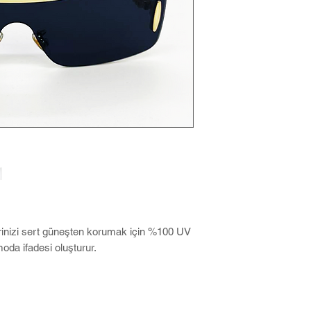
erinizi sert güneşten korumak için %100 UV
oda ifadesi oluşturur.
ase ile birlikte kargolanır