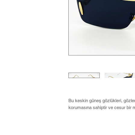
Bu keskin güneş gözlükleri, gözl
korumasına sahiptir ve cesur bir m
Microfiber temizleme bezi ve Soft C