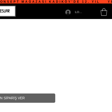
NSEPT MAĞAZASI KADIKÖY'DE 12. YIL    YE
ESUAR
LOGIN
N SİPARİŞ VER