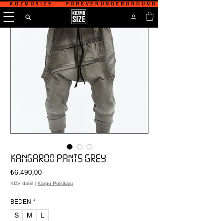
   KOZMOSIZE    FOREVERUNDERGROUND    TÜRKİYE'NİN 
KANGAROO PANTS GREY
Fiyat
₺6.490,00
KDV dahil
|
Kargo Politikası
BEDEN
*
S
M
L