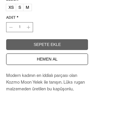
XS
S
M
Adet
*
SEPETE EKLE
HEMEN AL
Modern kadının en iddialı parçası olan
Kozmo Moon Yelek ile tanışın. Lüks rugan
malzemeden üretilen bu kapüşonlu,
fermuarlı yelek, cesur ve sıra dışı şık bir
lateks görünüme sahiptir. Bu yeleğin öne
çıkan özelliği, genel tasarıma göksel bir
dokunuş katan ön kısımdaki çarpıcı ay
şeklindeki kesiktir. bırakacaktır.