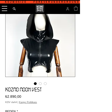
   KOZMOSIZE    FOREVERUNDERGROUND    TÜRKİYE'NİN 
KOZMO MOON VEST
Fiyat
₺2.890,00
KDV dahil
|
Kargo Politikası
BEDEN
*