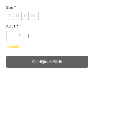
Size
*
S
M
L
XL
Adet
*
Tükendi
Geldiğinde Bildir