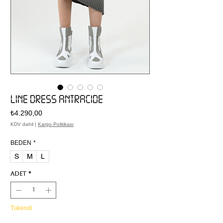
LINE DRESS ANTRACIDE
Fiyat
₺4.290,00
KDV dahil
|
Kargo Politikası
BEDEN
*
S
M
L
Adet
*
Tükendi