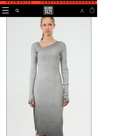
   KOZMOSIZE    FOREVERUNDERGROUND    TÜRKİYE'NİN 