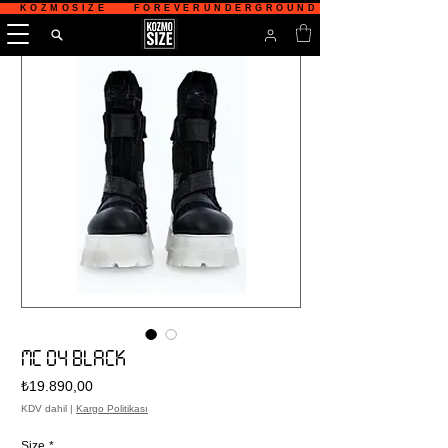
   KOZMOSIZE    FOREVERUNDERGROUND    TÜRKİYE'NİN 
MC 04 BLACK
Fiyat
₺19.890,00
KDV dahil
|
Kargo Politikası
Size
*