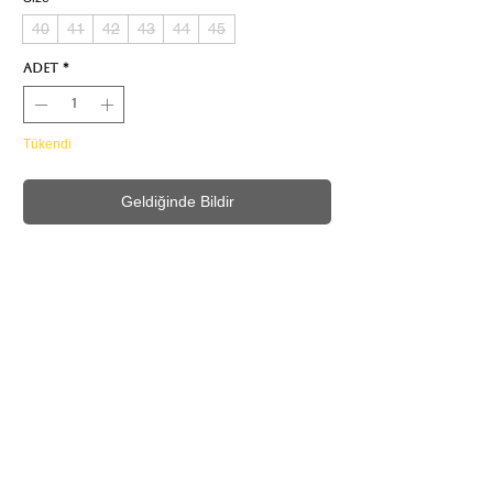
40
41
42
43
44
45
Adet
*
Tükendi
Geldiğinde Bildir