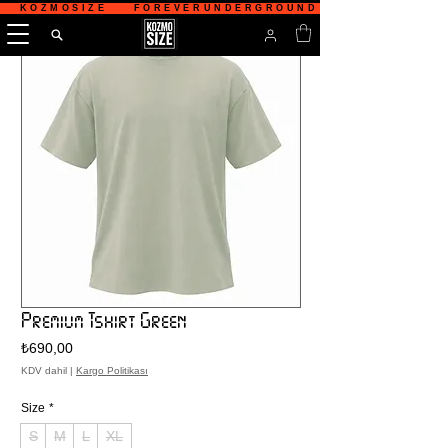
   KOZMOSIZE    FOREVERUNDERGROUND    TÜRKİYE'NİN 
Premium Tshirt Green
Fiyat
₺690,00
KDV dahil
|
Kargo Politikası
Size
*
S
M
L
XL