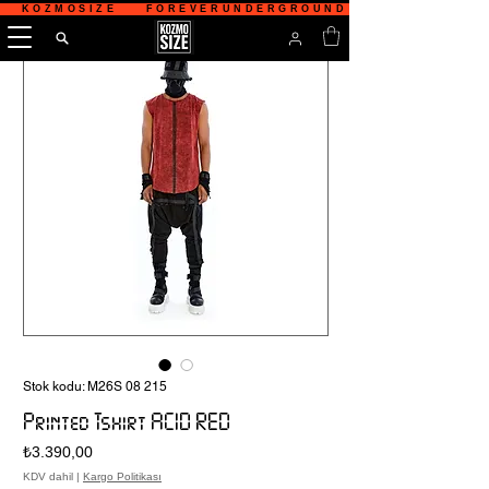
   KOZMOSIZE    FOREVERUNDERGROUND    TÜRKİYE'NİN 
Stok kodu: M26S 08 215
Printed Tshirt ACID RED
Fiyat
₺3.390,00
KDV dahil
|
Kargo Politikası