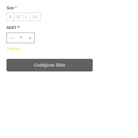
Size
*
S
M
L
XL
Adet
*
Tükendi
Geldiğinde Bildir