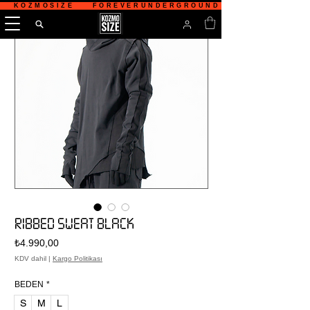
   KOZMOSIZE    FOREVERUNDERGROUND    TÜRKİYE'NİN 
RIBBED SWEAT BLACK
Fiyat
₺4.990,00
KDV dahil
|
Kargo Politikası
BEDEN
*
S
M
L