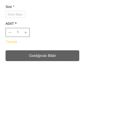
Size
*
One Size
Adet
*
Tükendi
Geldiğinde Bildir