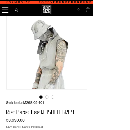
   KOZMOSIZE    FOREVERUNDERGROUND    TÜRKİYE'NİN 
Stok kodu: M26S 09 401
Rift Panel Cap WASHED GREY
Fiyat
₺3.990,00
KDV dahil
|
Kargo Politikası