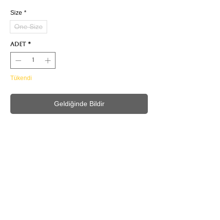
Size
*
One Size
Adet
*
Tükendi
Geldiğinde Bildir