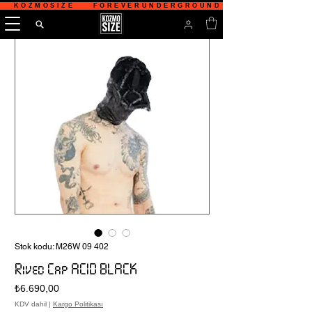
   KOZMOSIZE    FOREVERUNDERGROUND    TÜRKİYE'NİN 
Stok kodu: M26W 09 402
Rived Cap ACID BLACK
Fiyat
₺6.690,00
KDV dahil
|
Kargo Politikası