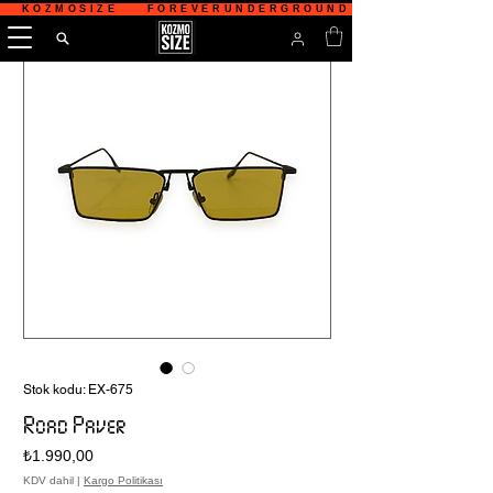
   KOZMOSIZE    FOREVERUNDERGROUND    TÜRKİYE'NİN 
Stok kodu: EX-675
Road Paver
Fiyat
₺1.990,00
KDV dahil
|
Kargo Politikası