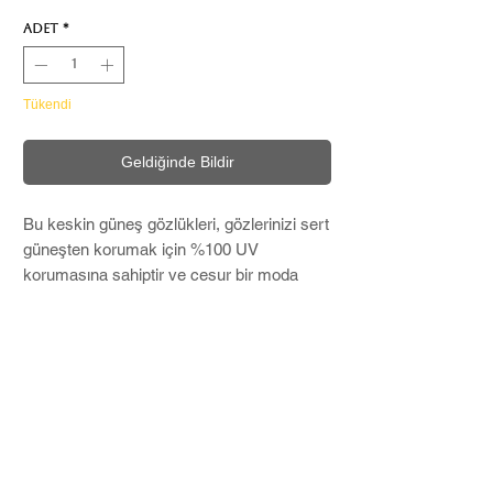
Adet
*
Tükendi
Geldiğinde Bildir
Bu keskin güneş gözlükleri, gözlerinizi sert
güneşten korumak için %100 UV
korumasına sahiptir ve cesur bir moda
ifadesi oluşturur.
Microfiber temizleme bezi ve Soft Case ile
birlikte kargolanır
Ek Detay:
Ekartman 55 - 19-136
En-13 Cm