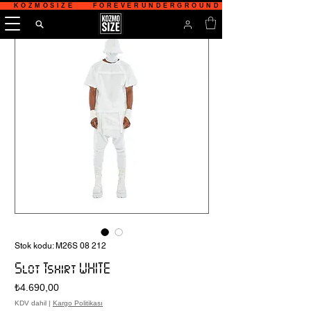
   KOZMOSIZE    FOREVERUNDERGROUND    TÜRKİYE'NİN 
Stok kodu: M26S 08 212
Slot Tshirt WHITE
Fiyat
₺4.690,00
KDV dahil
|
Kargo Politikası