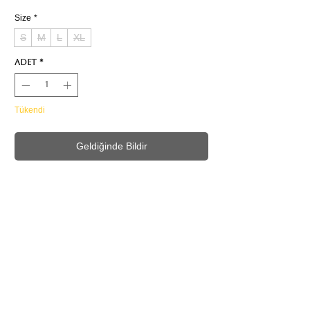
Size
*
S
M
L
XL
Adet
*
Tükendi
Geldiğinde Bildir