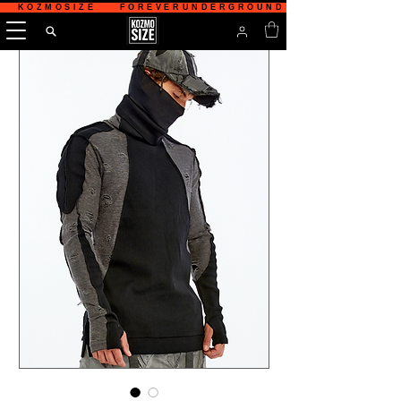
   KOZMOSIZE    FOREVERUNDERGROUND    TÜRKİYE'NİN 