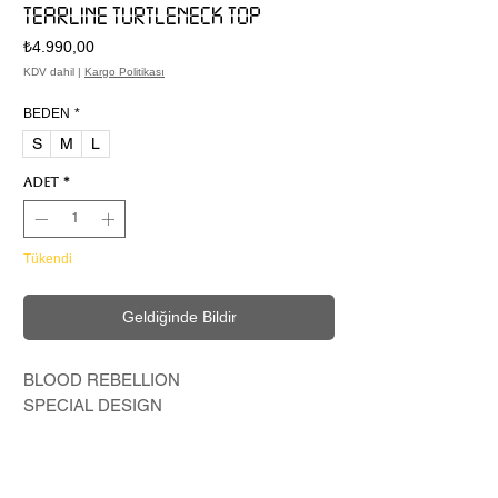
TEARLINE TURTLENECK TOP
Fiyat
₺4.990,00
KDV dahil
|
Kargo Politikası
BEDEN
*
S
M
L
Adet
*
Tükendi
Geldiğinde Bildir
BLOOD REBELLION
SPECIAL DESIGN