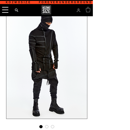
   KOZMOSIZE    FOREVERUNDERGROUND    TÜRKİYE'NİN 