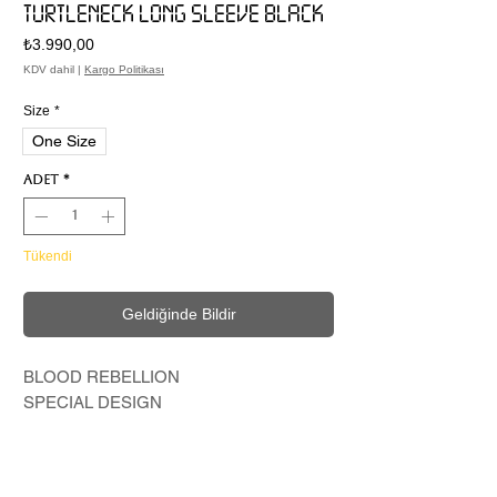
TURTLENECK LONG SLEEVE BLACK
Fiyat
₺3.990,00
KDV dahil
|
Kargo Politikası
Size
*
One Size
Adet
*
Tükendi
Geldiğinde Bildir
BLOOD REBELLION
SPECIAL DESIGN