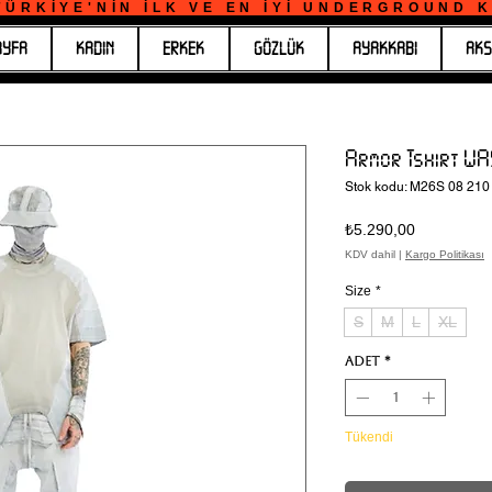
ÜRKİYE'NİN İLK VE EN İYİ UNDERGROUND KO
AYFA
KADIN
ERKEK
GÖZLÜK
AYAKKABI
AKS
Armor Tshirt W
Stok kodu: M26S 08 210
Fiyat
₺5.290,00
KDV dahil
|
Kargo Politikası
Size
*
S
M
L
XL
Adet
*
Tükendi