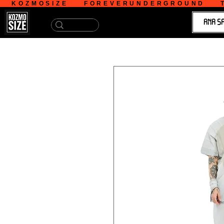
   KOZMOSIZE    FOREVERUNDERGROUND    T
ANA S