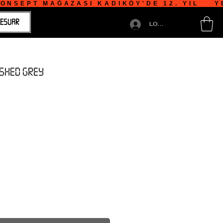
NSEPT MAĞAZASI KADIKÖY'DE 12. YIL    YE
ESUAR
LOGIN
ASHED GREY