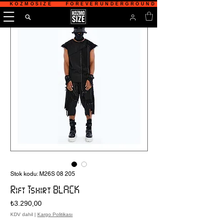
   KOZMOSIZE    FOREVERUNDERGROUND    TÜRKİYE'NİN 
Stok kodu: M26S 08 205
Rift Tshirt BLACK
Fiyat
₺3.290,00
KDV dahil
|
Kargo Politikası