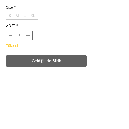
Size
*
S
M
L
XL
Adet
*
Tükendi
Geldiğinde Bildir