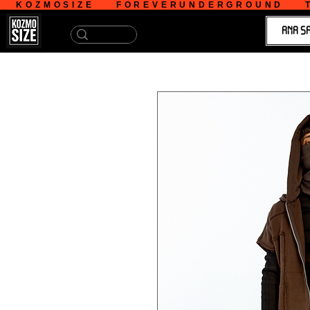
   KOZMOSIZE    FOREVERUNDERGROUND    T
ANA S