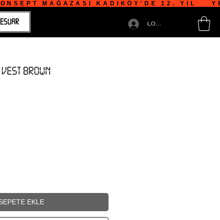
NSEPT MAĞAZASI KADIKÖY'DE 12. YIL    YE
ESUAR
LOGIN
 VEST BROWN
SEPETE EKLE