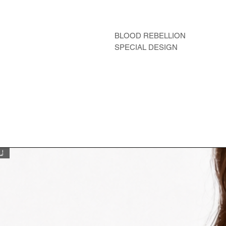
BLOOD REBELLION
SPECIAL DESIGN
W