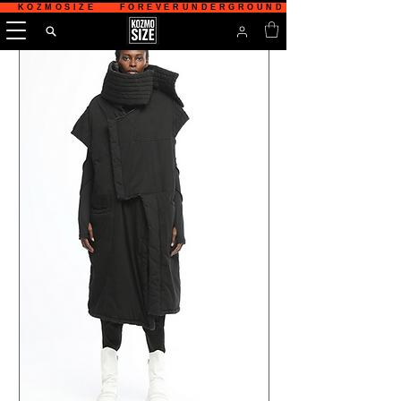
   KOZMOSIZE    FOREVERUNDERGROUND    TÜRKİYE'NİN 