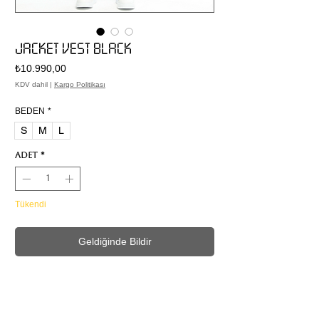
JACKET VEST BLACK
Fiyat
₺10.990,00
KDV dahil
|
Kargo Politikası
BEDEN
*
S
M
L
Adet
*
Tükendi
Geldiğinde Bildir