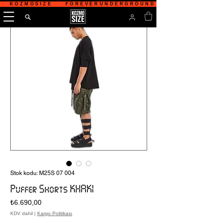
   KOZMOSIZE    FOREVERUNDERGROUND    TÜRKİYE'NİN 
Stok kodu: M25S 07 004
Puffer Shorts KHAKI
Fiyat
₺6.690,00
KDV dahil
|
Kargo Politikası