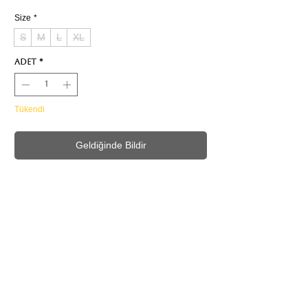
Size
*
S
M
L
XL
Adet
*
Tükendi
Geldiğinde Bildir