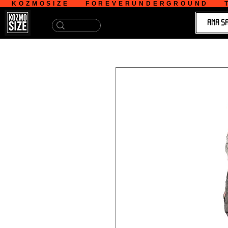
   KOZMOSIZE    FOREVERUNDERGROUND    T
ANA S