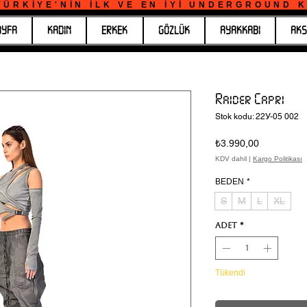
ÜRKİYE'NİN İLK VE EN İYİ UNDERGROUND KO
AYFA
KADIN
ERKEK
GÖZLÜK
AYAKKABI
AKS
Raider Capri
Stok kodu: 22У-05 002
Fiyat
₺3.990,00
KDV dahil
|
Kargo Politikası
BEDEN
*
S
M
L
XL
Adet
*
Tükendi