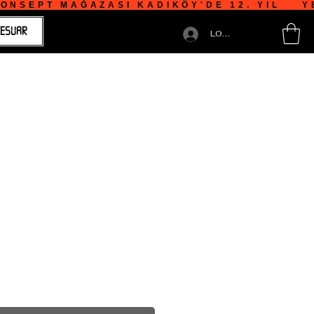
NSEPT MAĞAZASI KADIKÖY'DE 12. YIL    YE
ESUAR
LOGIN