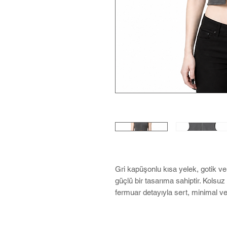
Gri kapüşonlu kısa yelek, gotik ve
güçlü bir tasarıma sahiptir. Kols
fermuar detayıyla sert, minimal ve 
Kapüşonla bütünleşen yüksek boyun
kazandırırken, ön kısımdaki oval ke