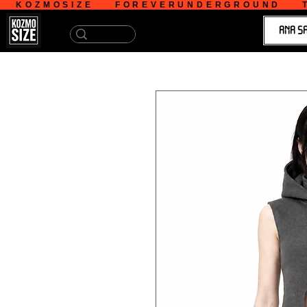
   KOZMOSIZE    FOREVERUNDERGROUND    T
ANA S