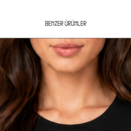
ı sayesinde hem tek başına hem de siyah
erle rahatlıkla kullanılabilir.
ygun; farklı, güçlü ve modern bir tamamlayıcı
BENZER ÜRÜNLER