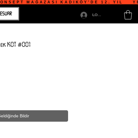
NSEPT MAĞAZASI KADIKÖY'DE 12. YIL    YE
ESUAR
LOGIN
lek KOT #001
eldiğinde Bildir