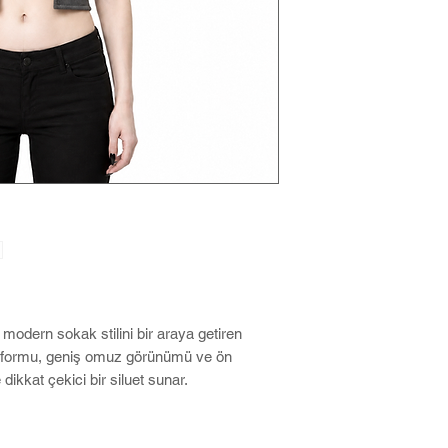
 modern sokak stilini bir araya getiren
uz formu, geniş omuz görünümü ve ön
dikkat çekici bir siluet sunar.
luk detayı ürüne karakteristik bir duruş
sim açıklığı tasarıma özgün ve iddialı bir