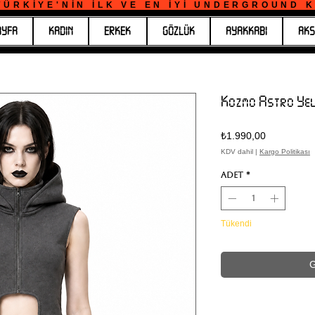
ÜRKİYE'NİN İLK VE EN İYİ UNDERGROUND KO
AYFA
KADIN
ERKEK
GÖZLÜK
AYAKKABI
AKS
Kozmo Astro Ye
Fiyat
₺1.990,00
KDV dahil
|
Kargo Politikası
Adet
*
Tükendi
G