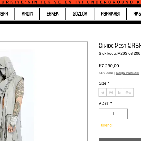
ÜRKİYE'NİN İLK VE EN İYİ UNDERGROUND KO
AYFA
KADIN
ERKEK
GÖZLÜK
AYAKKABI
AKS
Divide Vest WA
Stok kodu: M26S 08 206
Fiyat
₺7.290,00
KDV dahil
|
Kargo Politikası
Size
*
S
M
L
XL
Adet
*
Tükendi