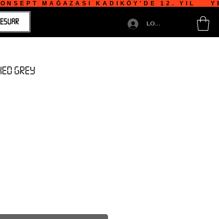
NSEPT MAĞAZASI KADIKÖY'DE 12. YIL    YE
ESUAR
LOGIN
SHED GREY