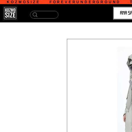
   KOZMOSIZE    FOREVERUNDERGROUND    T
ANA S