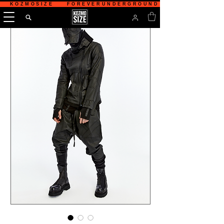
   KOZMOSIZE    FOREVERUNDERGROUND    TÜRKİYE'NİN 