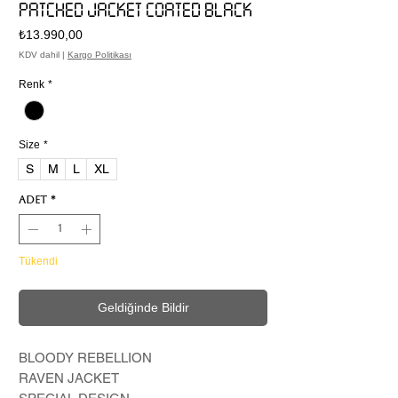
PATCHED JACKET COATED BLACK
Fiyat
₺13.990,00
KDV dahil
|
Kargo Politikası
Renk
*
Size
*
S
M
L
XL
Adet
*
Tükendi
Geldiğinde Bildir
BLOODY REBELLION
RAVEN JACKET