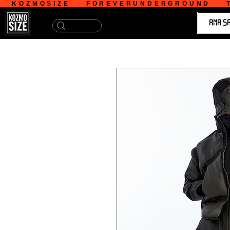
   KOZMOSIZE    FOREVERUNDERGROUND    T
ANA S