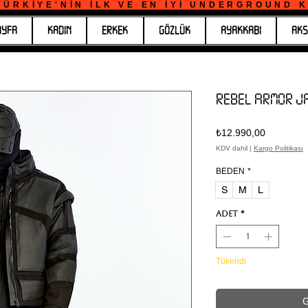
ÜRKİYE'NİN İLK VE EN İYİ UNDERGROUND KO
AYFA
KADIN
ERKEK
GÖZLÜK
AYAKKABI
AKS
REBEL ARMOR J
Fiyat
₺12.990,00
KDV dahil
|
Kargo Politikası
BEDEN
*
S
M
L
Adet
*
Tükendi
G