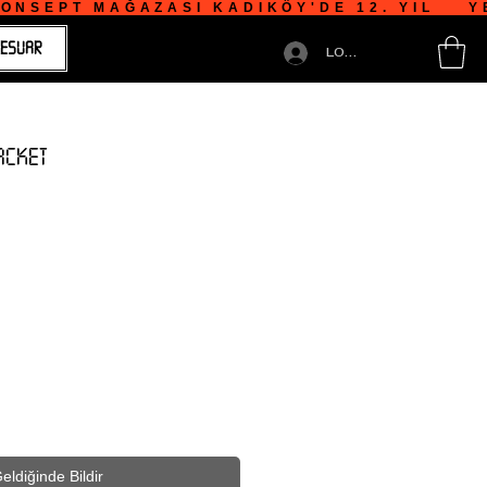
NSEPT MAĞAZASI KADIKÖY'DE 12. YIL    YE
ESUAR
LOGIN
ACKET
eldiğinde Bildir