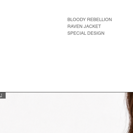
BLOODY REBELLION
RAVEN JACKET
SPECIAL DESIGN
W