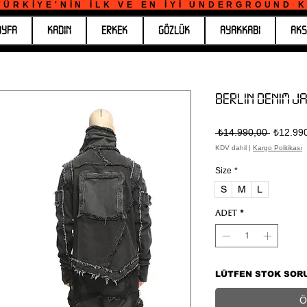
ÜRKİYE'NİN İLK VE EN İYİ UNDERGROUND KO
AYFA
KADIN
ERKEK
GÖZLÜK
AYAKKABI
AKS
BERLIN DENIM J
Normal
 ₺14.990,00 
₺12.99
Fiyat
KDV dahil
|
Kargo Politikası
Size
*
S
M
L
Adet
*
LÜTFEN STOK SOR
Ö