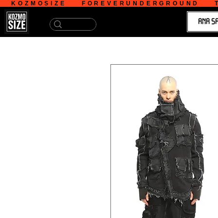
   KOZMOSIZE    FOREVERUNDERGROUND    T
ANA S