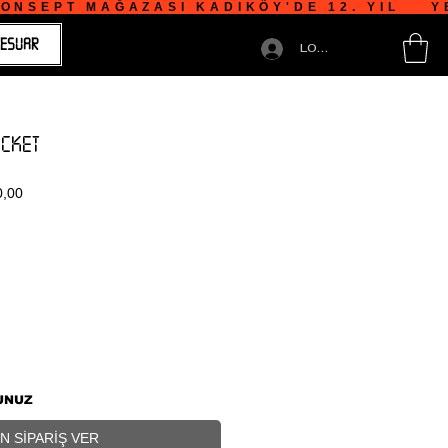
NSEPT MAĞAZASI KADIKÖY'DE 12. YIL    YE
ESUAR
LOGIN
ACKET
İndirimli
0,00
Fiyat
UNUZ
N SİPARİŞ VER