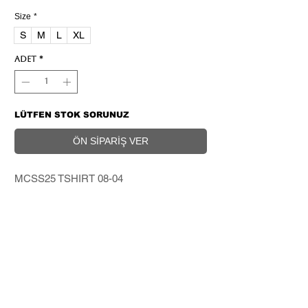
Size
*
S
M
L
XL
Adet
*
LÜTFEN STOK SORUNUZ
ÖN SİPARİŞ VER
MCSS25 TSHIRT 08-04