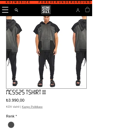
   KOZMOSIZE    FOREVERUNDERGROUND    TÜRKİYE'NİN 
MCSS25 TSHIRT III
Fiyat
₺3.990,00
KDV dahil
|
Kargo Politikası
Renk
*