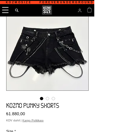
   KOZMOSIZE    FOREVERUNDERGROUND    TÜRKİYE'NİN 
KOZMO PUNKY SHORTS
Fiyat
₺1.880,00
KDV dahil
|
Kargo Politikası
Size
*