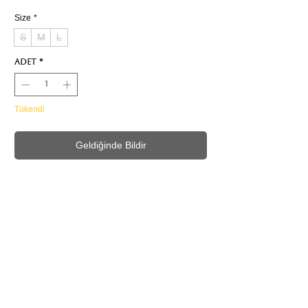
Size
*
S
M
L
Adet
*
Tükendi
Geldiğinde Bildir