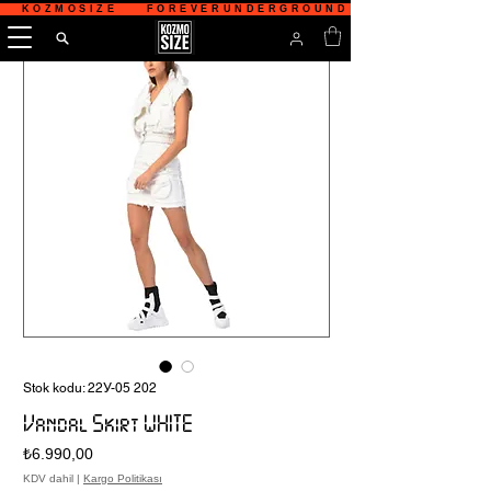
   KOZMOSIZE    FOREVERUNDERGROUND    TÜRKİYE'NİN 
Stok kodu: 22У-05 202
Vandal Skirt WHITE
Fiyat
₺6.990,00
KDV dahil
|
Kargo Politikası