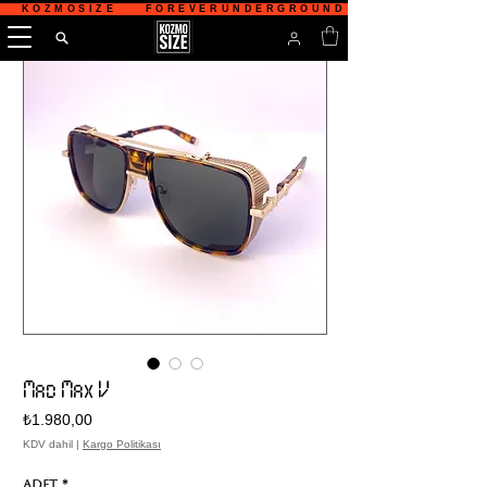
   KOZMOSIZE    FOREVERUNDERGROUND    TÜRKİYE'NİN 
Mad Max V
Fiyat
₺1.980,00
KDV dahil
|
Kargo Politikası
Adet
*