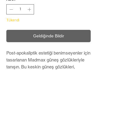
Tükendi
Geldiğinde Bildir
Post-apokaliptik estetiği benimseyenler için
tasarlanan Madmax güneş gözlükleriyle
tanışın. Bu keskin güneş gözlükleri,
gözlerinizi sert güneşten korumak için
%100 UV korumasına sahiptir ve cesur bir
moda ifadesi oluşturur. Madmax güneş
gözlükleri, distopyadan ilham alan sağlam
tasarımlarıyla her kıyafete asi bir cazibe
katmak için mükemmeldir. .
Microfiber temizleme bezi ve Hard Case
ile birlikte kargolanır