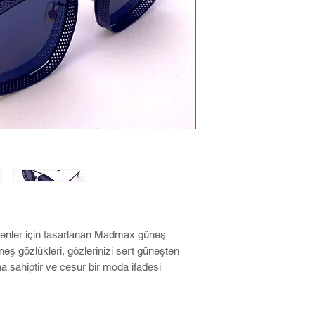
eyenler için tasarlanan Madmax güneş
neş gözlükleri, gözlerinizi sert güneşten
sahiptir ve cesur bir moda ifadesi
ri, distopyadan ilham alan sağlam
r cazibe katmak için mükemmeldir. .