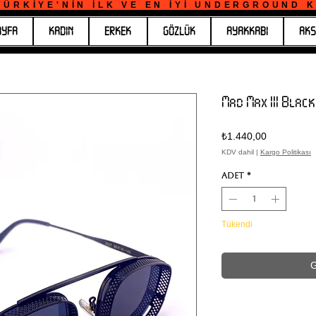
ÜRKİYE'NİN İLK VE EN İYİ UNDERGROUND KO
AYFA
KADIN
ERKEK
GÖZLÜK
AYAKKABI
AKS
Mad Max III Black
Fiyat
₺1.440,00
KDV dahil
|
Kargo Politikası
Adet
*
Tükendi
G