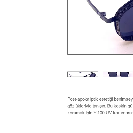
Post-apokaliptik estetiği benims
gözlükleriyle tanışın. Bu keskin gü
korumak için %100 UV korumasına 
oluşturur. Madmax güneş gözlükle
tasarımlarıyla her kıyafete asi bi