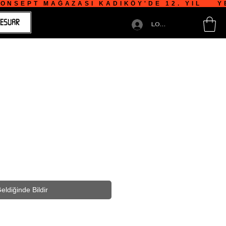
NSEPT MAĞAZASI KADIKÖY'DE 12. YIL    YE
ESUAR
LOGIN
eldiğinde Bildir