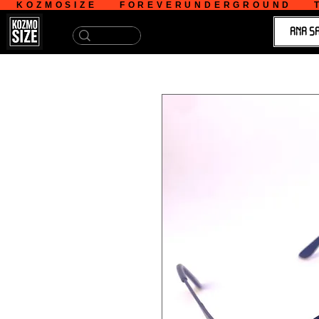
   KOZMOSIZE    FOREVERUNDERGROUND    T
ANA S