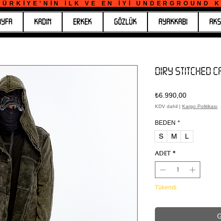
ÜRKİYE'NİN İLK VE EN İYİ UNDERGROUND KO
AYFA
KADIN
ERKEK
GÖZLÜK
AYAKKABI
AKS
DIRY STITCHED 
Fiyat
₺6.990,00
KDV dahil
|
Kargo Politikası
BEDEN
*
S
M
L
Adet
*
Tükendi
G