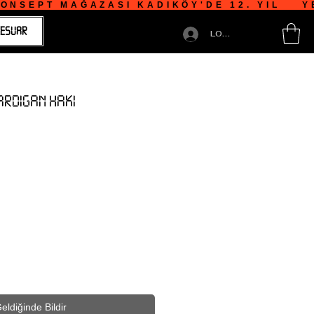
NSEPT MAĞAZASI KADIKÖY'DE 12. YIL    YE
ESUAR
LOGIN
CARDIGAN HAKI
eldiğinde Bildir