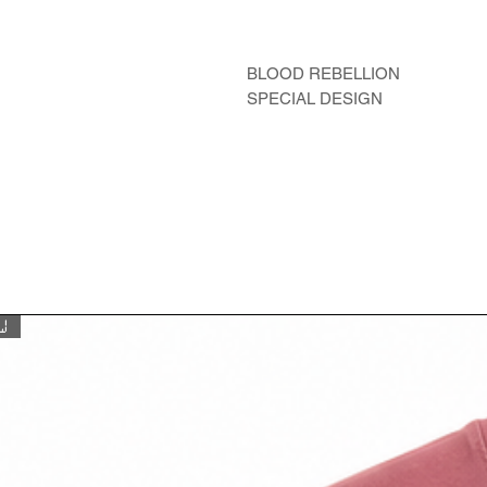
BLOOD REBELLION
SPECIAL DESIGN
W