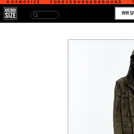
   KOZMOSIZE    FOREVERUNDERGROUND    T
ANA S