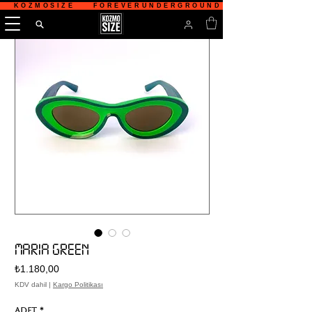
   KOZMOSIZE    FOREVERUNDERGROUND    TÜRKİYE'NİN 
MARIA GREEN
Fiyat
₺1.180,00
KDV dahil
|
Kargo Politikası
Adet
*