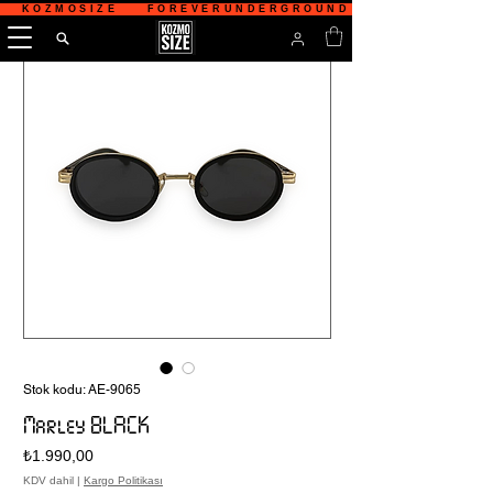
   KOZMOSIZE    FOREVERUNDERGROUND    TÜRKİYE'NİN 
Stok kodu: AE-9065
Marley BLACK
Fiyat
₺1.990,00
KDV dahil
|
Kargo Politikası