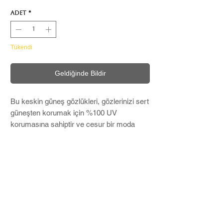
Adet
*
Tükendi
Geldiğinde Bildir
Bu keskin güneş gözlükleri, gözlerinizi sert
güneşten korumak için %100 UV
korumasına sahiptir ve cesur bir moda
ifadesi oluşturur.
Microfiber temizleme bezi ve Soft Case ile
birlikte kargolanır
Ek Detay: Ekartman 58 - 16-140 / En-
13,5 cm
Renk Kodu : C9