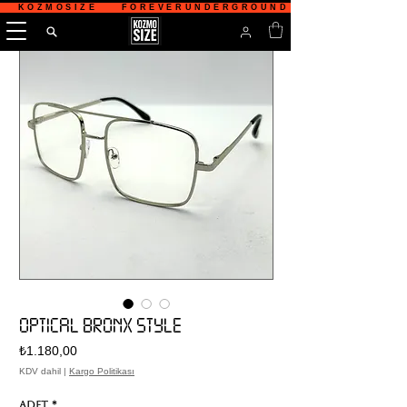
   KOZMOSIZE    FOREVERUNDERGROUND    TÜRKİYE'NİN 
OPTICAL BRONX STYLE
Fiyat
₺1.180,00
KDV dahil
|
Kargo Politikası
Adet
*