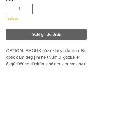
Tükendi
Geldiğinde Bildir
OPTICAL BRONX gözlükleriyle tanışın. Bu
optik cam değişimine uyumlu gözlükler
özgürlüğüne düşkün sağlam tasarımlarıyla
her kıyafete asi bir cazibe katmak için
mükemmeldir. .
Microfiber temizleme bezi ve Hard Case
ile birlikte kargolanır