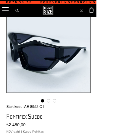
   KOZMOSIZE    FOREVERUNDERGROUND    TÜRKİYE'NİN 
Stok kodu: AE-8952 C1
Pontifex Suebe
Fiyat
₺2.480,00
KDV dahil
|
Kargo Politikası