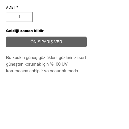
Adet
*
Geldiği zaman bildir
ÖN SİPARİŞ VER
Bu keskin güneş gözlükleri, gözlerinizi sert
güneşten korumak için %100 UV
korumasına sahiptir ve cesur bir moda
ifadesi oluşturur.
Microfiber temizleme bezi ve Hard Case
ile birlikte kargolanır