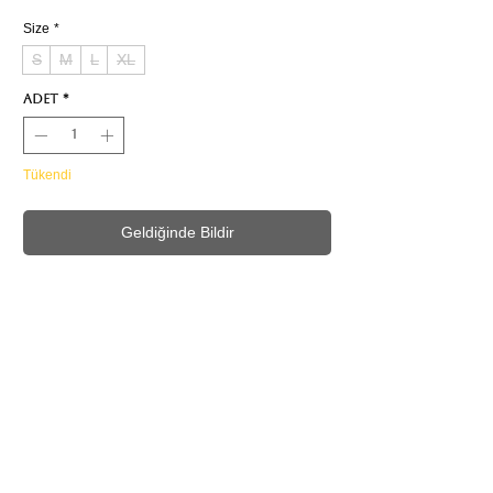
Size
*
S
M
L
XL
Adet
*
Tükendi
Geldiğinde Bildir