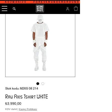
   KOZMOSIZE    FOREVERUNDERGROUND    TÜRKİYE'NİN 
Stok kodu: M26S 08 214
Raw Axis Tshirt WHITE
Fiyat
₺3.990,00
KDV dahil
|
Kargo Politikası