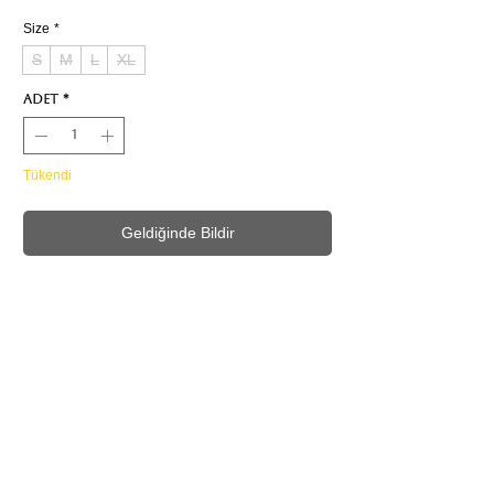
Size
*
S
M
L
XL
Adet
*
Tükendi
Geldiğinde Bildir