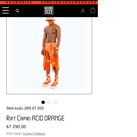
   KOZMOSIZE    FOREVERUNDERGROUND    TÜRKİYE'NİN 
Stok kodu: 26S 07 203
Rift Capri ACID ORANGE
Fiyat
₺7.290,00
KDV dahil
|
Kargo Politikası