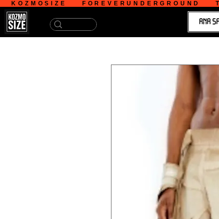
   KOZMOSIZE    FOREVERUNDERGROUND    T
ANA S