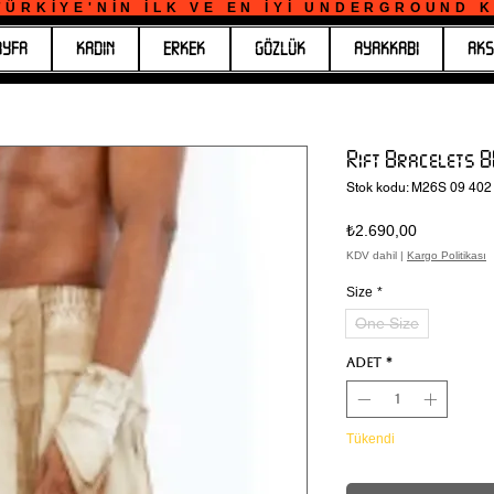
ÜRKİYE'NİN İLK VE EN İYİ UNDERGROUND KO
AYFA
KADIN
ERKEK
GÖZLÜK
AYAKKABI
AKS
Rift Bracelets B
Stok kodu: M26S 09 402
Fiyat
₺2.690,00
KDV dahil
|
Kargo Politikası
Size
*
One Size
Adet
*
Tükendi