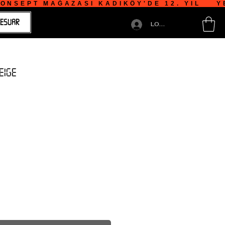
NSEPT MAĞAZASI KADIKÖY'DE 12. YIL    YE
ESUAR
LOGIN
EIGE