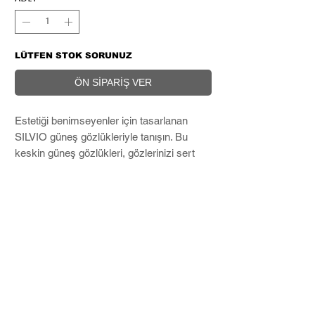
LÜTFEN STOK SORUNUZ
ÖN SİPARİŞ VER
Estetiği benimseyenler için tasarlanan
SILVIO güneş gözlükleriyle tanışın. Bu
keskin güneş gözlükleri, gözlerinizi sert
güneşten korumak için %100 UV
korumasına sahiptir ve cesur bir moda
ifadesi oluşturur. SILVIOgüneş gözlükleri,
distopyadan ilham alan sağlam
tasarımlarıyla her kıyafete asi bir cazibe
katmak için mükemmeldir. .
Microfiber temizleme bezi ve Hard Case
ile birlikte kargolanır