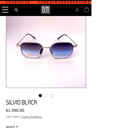
   KOZMOSIZE    FOREVERUNDERGROUND    TÜRKİYE'NİN 
SILVIO BLACK
Fiyat
₺1.890,00
KDV dahil
|
Kargo Politikası
Adet
*