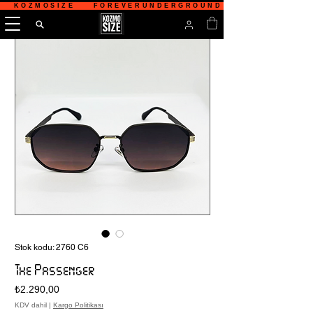
   KOZMOSIZE    FOREVERUNDERGROUND    TÜRKİYE'NİN 
Stok kodu: 2760 C6
The Passenger
Fiyat
₺2.290,00
KDV dahil
|
Kargo Politikası