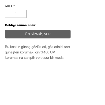
Adet
*
Geldiği zaman bildir
ÖN SİPARİŞ VER
Bu keskin güneş gözlükleri, gözlerinizi sert
güneşten korumak için %100 UV
korumasına sahiptir ve cesur bir moda
ifadesi oluşturur.
Microfiber temizleme bezi ve Soft Case ile
birlikte kargolanır