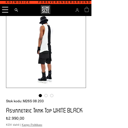
   KOZMOSIZE    FOREVERUNDERGROUND    TÜRKİYE'NİN 
Stok kodu: M26S 08 203
Asymmetric Tank Top WHITE BLACK
Fiyat
₺2.990,00
KDV dahil
|
Kargo Politikası