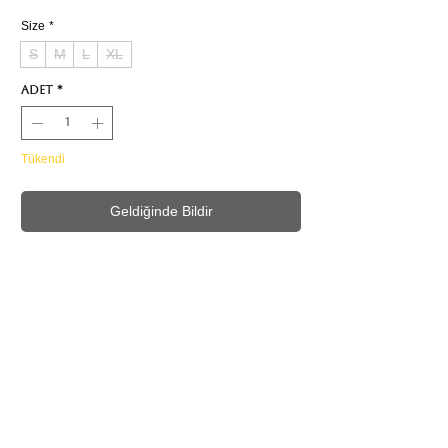
Size
*
S
M
L
XL
Adet
*
Tükendi
Geldiğinde Bildir