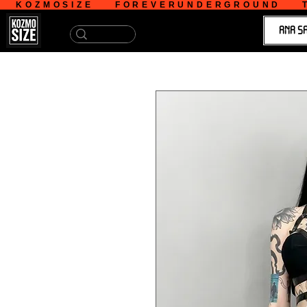
   KOZMOSIZE    FOREVERUNDERGROUND    T
ANA S