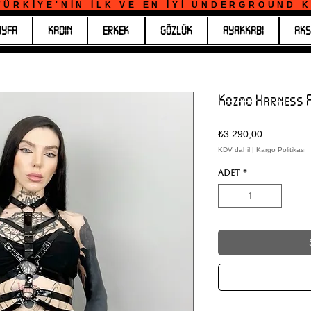
ÜRKİYE'NİN İLK VE EN İYİ UNDERGROUND KO
AYFA
KADIN
ERKEK
GÖZLÜK
AYAKKABI
AKS
Kozmo Harness Fu
Fiyat
₺3.290,00
KDV dahil
|
Kargo Politikası
Adet
*