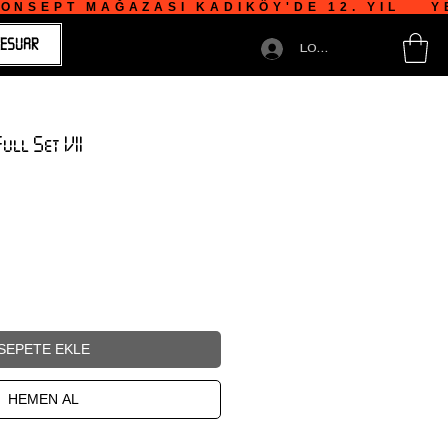
NSEPT MAĞAZASI KADIKÖY'DE 12. YIL    YE
ESUAR
LOGIN
ll Set VII
SEPETE EKLE
HEMEN AL