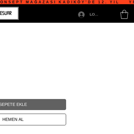
NSEPT MAĞAZASI KADIKÖY'DE 12. YIL    YE
ESUAR
LOGIN
SEPETE EKLE
HEMEN AL