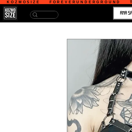
   KOZMOSIZE    FOREVERUNDERGROUND    T
ANA S