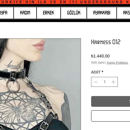
ÜRKİYE'NİN İLK VE EN İYİ UNDERGROUND KO
AYFA
KADIN
ERKEK
GÖZLÜK
AYAKKABI
AKS
Harness 012
Fiyat
₺1.440,00
KDV dahil
|
Kargo Politikası
Adet
*