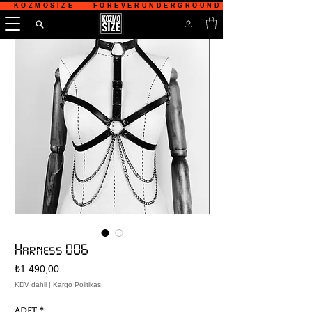
   KOZMOSIZE    FOREVERUNDERGROUND    TÜRKİYE'NİN 
Harness 006
Fiyat
₺1.490,00
KDV dahil
|
Kargo Politikası
Adet
*