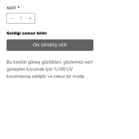
Adet
*
Geldiği zaman bildir
ÖN SİPARİŞ VER
Bu keskin güneş gözlükleri, gözlerinizi sert
güneşten korumak için %100 UV
korumasına sahiptir ve cesur bir moda
ifadesi oluşturur.
Microfiber temizleme bezi ve Hard Case
ile birlikte kargolanır