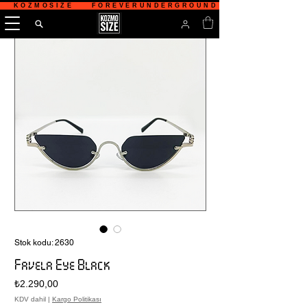
   KOZMOSIZE    FOREVERUNDERGROUND    TÜRKİYE'NİN 
Stok kodu: 2630
Favela Eye Black
Fiyat
₺2.290,00
KDV dahil
|
Kargo Politikası