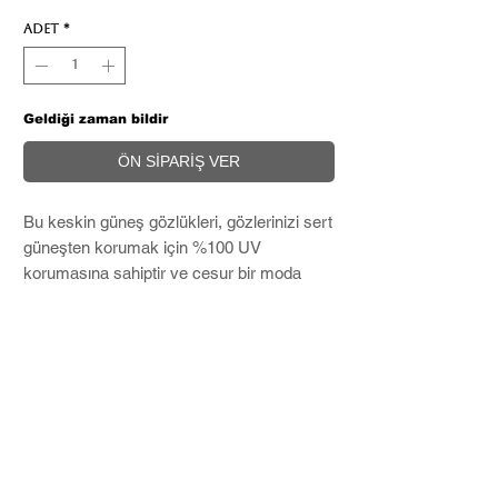
Adet
*
Geldiği zaman bildir
ÖN SİPARİŞ VER
Bu keskin güneş gözlükleri, gözlerinizi sert
güneşten korumak için %100 UV
korumasına sahiptir ve cesur bir moda
ifadesi oluşturur.
Microfiber temizleme bezi ve Hard Case
ile birlikte kargolanır