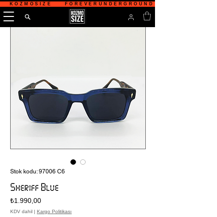
   KOZMOSIZE    FOREVERUNDERGROUND    TÜRKİYE'NİN 
Stok kodu: 97006 C6
Sheriff Blue
Fiyat
₺1.990,00
KDV dahil
|
Kargo Politikası