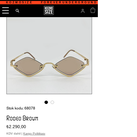
   KOZMOSIZE    FOREVERUNDERGROUND    TÜRKİYE'NİN 
Stok kodu: 68078
Rodeo Brown
Fiyat
₺2.290,00
KDV dahil
|
Kargo Politikası