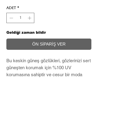
Adet
*
Geldiği zaman bildir
ÖN SİPARİŞ VER
Bu keskin güneş gözlükleri, gözlerinizi sert
güneşten korumak için %100 UV
korumasına sahiptir ve cesur bir moda
ifadesi oluşturur.
Microfiber temizleme bezi ve Hard Case
ile birlikte kargolanır