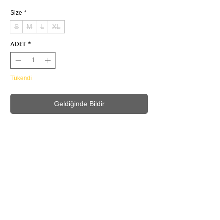
Size
*
S
M
L
XL
Adet
*
Tükendi
Geldiğinde Bildir