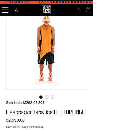
   KOZMOSIZE    FOREVERUNDERGROUND    TÜRKİYE'NİN 
Stok kodu: M26S 08 203
Asymmetric Tank Top ACID ORANGE
Fiyat
₺2.990,00
KDV dahil
|
Kargo Politikası